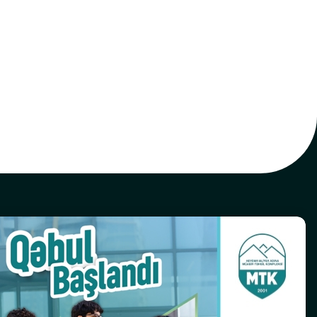
Bizimlə əlaqə
(+994) 12 596-71-73
info@mtk.edu.az