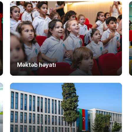
Məktəb həyatı