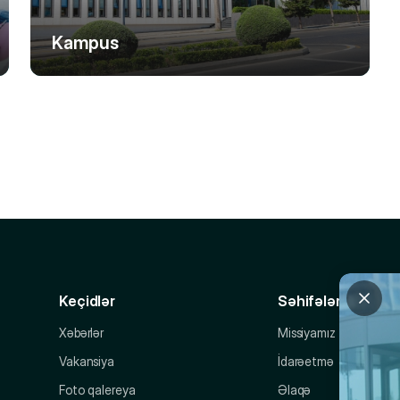
Kampus
Keçidlər
Səhifələr
Xəbərlər
Missiyamız
Vakansiya
İdarəetmə
Foto qalereya
Əlaqə